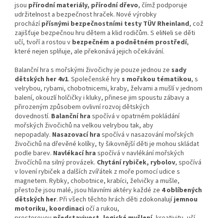
jsou
přírodní materiály, přírodní dřevo
, čímž podporuje
udržitelnost a bezpečnost hraček. Nové výrobky
prochází
přísnými bezpečnostními testy TÜV Rheinland
, což
zajišťuje bezpečnou hru dětem a klid rodičům. S eliNeli se děti
učí, tvoří a rostou v
bezpečném a podnětném prostředí
,
které nejen splňuje, ale překonává jejich očekávání.
Balanční hra s mořskými živočichy je pouze jednou ze
sady
dětských her 4v1
. Společenské hry
s mořskou tématikou
, s
velrybou, rybami, chobotnicemi, kraby, želvami a mušlí v jednom
balení, okouzlí holčičky i kluky, přinese jim spoustu zábavy a
přirozeným způsobem ovlivní rozvoj dětských
dovedností.
Balanční hra
spočívá v opatrném pokládání
mořských živočichů na velkou velrybou tak, aby
nepopadaly.
Nasazovací hra
spočívá v nasazování mořských
živočichů na dřevěné kolíky, ty šikovnější děti je mohou skládat
podle barev.
Navlékací hra
spočívá v navlékání mořských
živočíchů na silný provázek.
Chytání rybiček, rybolov
, spočívá
v lovení rybiček a dalších zvířátek z moře pomocí udice s
magnetem. Rybky, chobotnice, krabíci, želvičky a mušle,
přestože jsou malé, jsou hlavními aktéry každé ze
4 oblíbených
dětských her
. Při všech těchto hrách děti zdokonalují
jemnou
motoriku, koordinaci
očí a rukou,