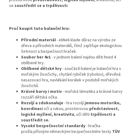
prostorovou
představivost, logické myšlení
, kreativitu, učí
se
soustředit se a trpělivosti
.
Proč koupit tuto balanční hru:
Přírodní materiál
- eliNeli klade důraz na výrobu ze
dřeva a přírodních materiálů, čímž zajišťuje ekologickou
šetrnost a bezpečnost hraček.
Soubor her 4v1
- v jednom balení najdou děti hned 4
oblíbené hry.
Oblíbené dětské hry
- součástí balení je balanční hra s
mořskými živočichy, chytání rybiček (rybolov), dřevěná
nasazovací hra, navlékání korálek v podobě mořských
živočichů.
Krásné barvy i motiv
- mořská tématika a krásné barvy
rozzáří dětská očka.
Rozvíjí a zdokonaluje
- hra rozvíjí
jemnou motoriku,
koordinaci
očí a rukou, prostorovou
představivost,
logické myšlení, kreativitu
, učí děti
trpělivosti a
soustředit se
.
Vysoké bezpečnostní standardy
- hračka
prošla přísnými německými bezpečnostními testy
TÜV