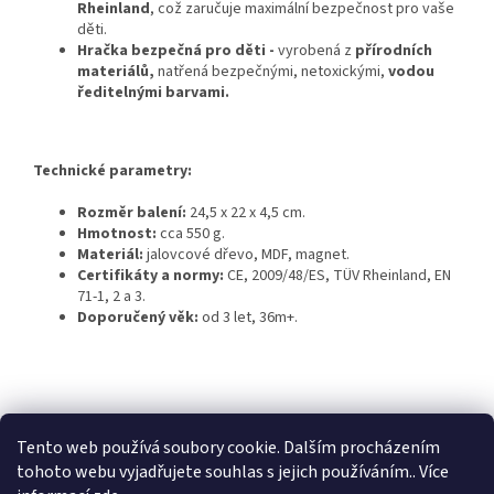
Rheinland
, což zaručuje maximální bezpečnost pro vaše
děti.
Hračka bezpečná pro děti -
vyrobená z
přírodních
materiálů,
natřená bezpečnými, netoxickými,
vodou
ředitelnými barvami.
Technické parametry:
Rozměr balení:
24,5 x 22 x 4,5 cm.
Hmotnost:
cca 550 g.
Materiál:
jalovcové dřevo, MDF, magnet.
Certifikáty a normy:
CE, 2009/48/ES, TÜV Rheinland, EN
71-1, 2 a 3.
Doporučený věk:
od 3 let, 36m+.
Z
á
Dětská herna Jeřabinka
Penzion U Jeřába
p
Tento web používá soubory cookie. Dalším procházením
a
tohoto webu vyjadřujete souhlas s jejich používáním.. Více