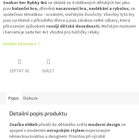
Soubor her Rybky 4v1
se skládá ze 4 oblíbených dětských her jako
jsou
balanční hra,
dřevěná
nasazovací hra, navlékání a rybolov,
se
společnou tématikou - oceánem, mořskými živočichy. Všechny tyto hry
jsou vyrobené z přírodního dřeva a jsou zárukou velké zábavy, která
přirozeným způsobem
rozvíjí dětské dovednosti.
Mořským motivem
i barvami je sada her 4v1 vhodná pro holčičky i kluky.
Detailní informace
ZEPTAT SE
SDÍLET
Popis
Diskuze
Detailní popis produktu
Značka eliNeli
přináší do dětského světa
moderní design
ve
spojení s moderním
evropským stylem
inspirovaným
německou kvalitou a designem. Prioritou při výrobě