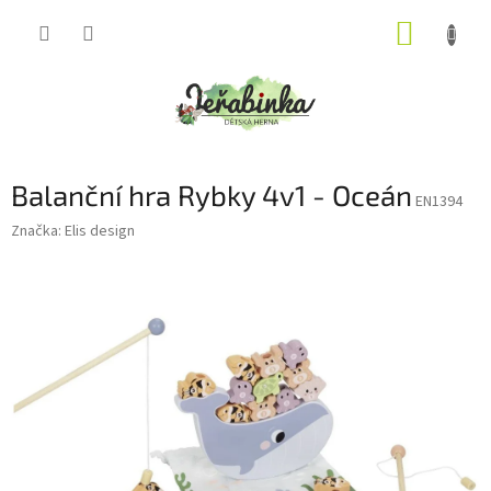
Přejít
NÁKUP
na
obsah
KOŠÍK
Balanční hra Rybky 4v1 - Oceán
EN1394
Značka:
Elis design