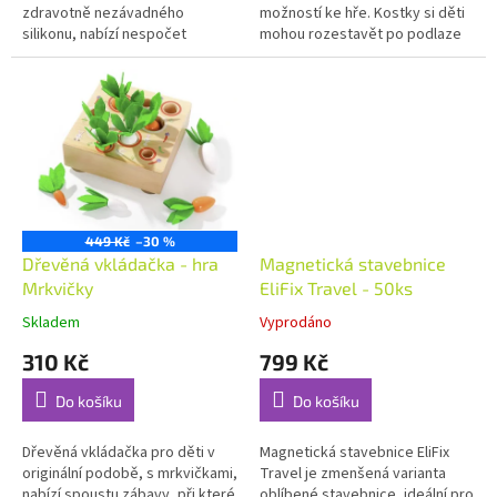
zdravotně nezávadného
možností ke hře. Kostky si děti
silikonu, nabízí nespočet
mohou rozestavět po podlaze
možností ke hře. Kelímky mohou
nebo na stole, postavit komín
děti skládat do sebe, vedle
(věž) nebo si mohou...
sebe i na...
449 Kč
–30 %
Dřevěná vkládačka - hra
Magnetická stavebnice
Mrkvičky
EliFix Travel - 50ks
Skladem
Vyprodáno
310 Kč
799 Kč
Do košíku
Do košíku
Dřevěná vkládačka pro děti v
Magnetická stavebnice EliFix
originální podobě, s mrkvičkami,
Travel je zmenšená varianta
nabízí spoustu zábavy, při které
oblíbené stavebnice, ideální pro