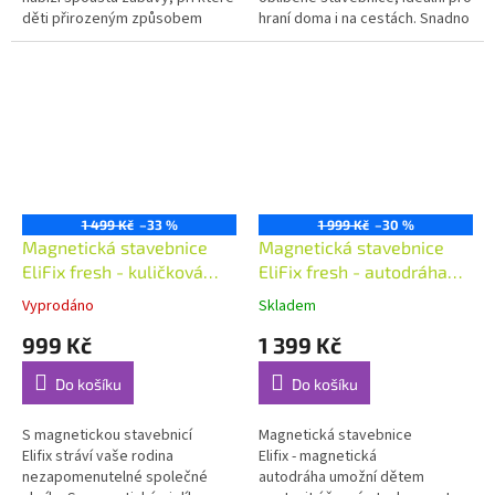
děti přirozeným způsobem
hraní doma i na cestách. Snadno
zdokonalí své
vejde do batohu nebo cestovní
dovednosti. Vkládací...
tašky, takže může s...
1 499 Kč
–33 %
1 999 Kč
–30 %
Magnetická stavebnice
Magnetická stavebnice
EliFix fresh - kuličková
EliFix fresh - autodráha
dráha 100 ks; dřevěné
100ks
Vyprodáno
Skladem
kuličky
999 Kč
1 399 Kč
Do košíku
Do košíku
S magnetickou stavebnicí
Magnetická stavebnice
Elifix stráví vaše rodina
Elifix - magnetická
nezapomenutelné společné
autodráha umožní dětem