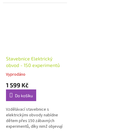
kreativní skládačky vytvoříte
magnety děti seznámí s
úžasnou kuličkovou...
matematikou, inženýrstvím,
bude...
Stavebnice Elektrický
obvod - 150 experimentů
Vyprodáno
1 599 Kč
Do košíku
Vzdělávací stavebnice s
elektrickými obvody nabídne
dětem přes 150 zábavných
experimentů, díky nimž objevují
principy fyziky hravou