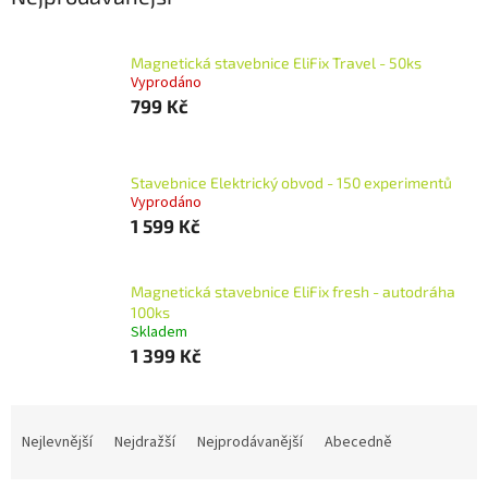
Magnetická stavebnice EliFix Travel - 50ks
Vyprodáno
799 Kč
Stavebnice Elektrický obvod - 150 experimentů
Vyprodáno
1 599 Kč
Magnetická stavebnice EliFix fresh - autodráha
100ks
Skladem
1 399 Kč
Ř
a
Nejlevnější
Nejdražší
Nejprodávanější
Abecedně
z