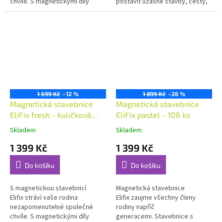
chvíle. S magnetickými díly
postavit úžasné stavby, cesty,
kreativní skládačky vytvoříte
mosty i tunely pro auta, která se
úžasnou kuličkovou...
na ní radostně prohání. Se...
1 599 Kč
–12 %
1 899 Kč
–26 %
Magnetická stavebnice
Magnetická stavebnice
EliFix fresh - kuličková
EliFix pastel - 108 ks
dráha 100 ks; svítící
Skladem
Skladem
kuličky
1 399 Kč
1 399 Kč
Do košíku
Do košíku
S magnetickou stavebnicí
Magnetická stavebnice
Elifix stráví vaše rodina
Elifix zaujme všechny členy
nezapomenutelné společné
rodiny napříč
chvíle. S magnetickými díly
generacemi. Stavebnice s