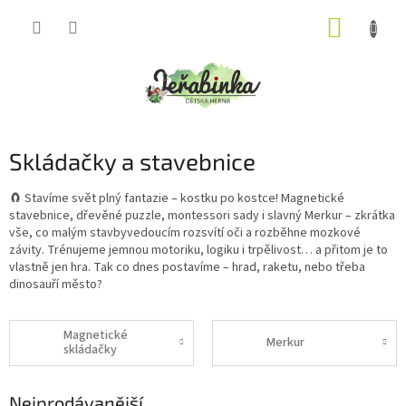
Přejít
NÁKUP
na
obsah
KOŠÍK
Skládačky a stavebnice
🧲 Stavíme svět plný fantazie – kostku po kostce! Magnetické
stavebnice, dřevěné puzzle, montessori sady i slavný Merkur – zkrátka
vše, co malým stavbyvedoucím rozsvítí oči a rozběhne mozkové
závity. Trénujeme jemnou motoriku, logiku i trpělivost… a přitom je to
vlastně jen hra. Tak co dnes postavíme – hrad, raketu, nebo třeba
dinosauří město?
Magnetické
Merkur
skládačky
Nejprodávanější