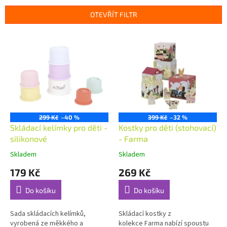
e
n
OTEVŘÍT FILTR
í
p
V
r
ý
o
p
d
i
u
s
k
p
t
r
ů
o
299 Kč
–40 %
399 Kč
–32 %
d
Skládací kelímky pro děti -
Kostky pro děti (stohovací)
u
silikonové
- Farma
k
Skladem
Skladem
t
179 Kč
269 Kč
ů
Do košíku
Do košíku
Sada skládacích kelímků,
Skládací kostky z
vyrobená ze měkkého a
kolekce Farma nabízí spoustu