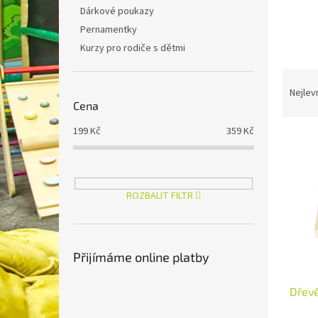
n
Dárkové poukazy
e
Pernamentky
l
Kurzy pro rodiče s dětmi
Ř
a
Nejlev
Cena
z
e
199
Kč
359
Kč
V
n
ý
í
p
p
i
r
ROZBALIT FILTR
s
o
p
d
r
u
o
k
Přijímáme online platby
d
t
u
ů
Dřevě
k
t