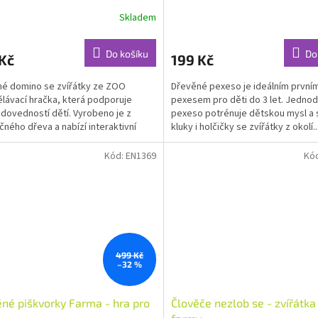
Skladem
Do košíku
Do
Kč
199 Kč
é domino se zvířátky ze ZOO
Dřevěné pexeso je ideálním první
ělávací hračka, která podporuje
pexesem pro děti do 3 let. Jedno
 dovedností dětí. Vyrobeno je z
pexeso potrénuje dětskou mysl a
ného dřeva a nabízí interaktivní
kluky i holčičky se zvířátky z okolí..
 pro celou...
Kód:
EN1369
Kó
499 Kč
–32 %
né piškvorky Farma - hra pro
Člověče nezlob se - zvířátka