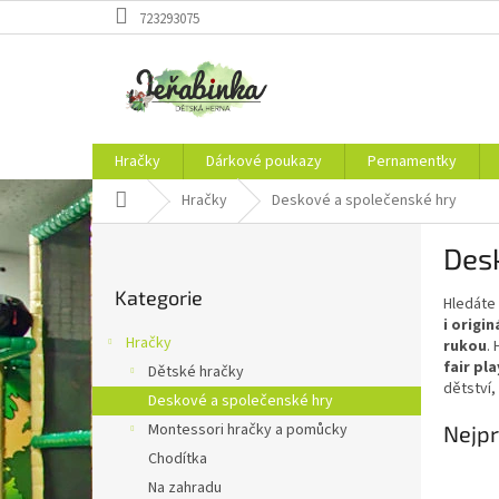
Přejít
723293075
na
obsah
Hračky
Dárkové poukazy
Pernamentky
Domů
Hračky
Deskové a společenské hry
P
Des
o
Přeskočit
s
Kategorie
kategorie
Hledáte 
t
i origi
r
Hračky
rukou
. 
a
fair pla
Dětské hračky
n
dětství
Deskové a společenské hry
n
í
Montessori hračky a pomůcky
Nejpr
p
Chodítka
a
Na zahradu