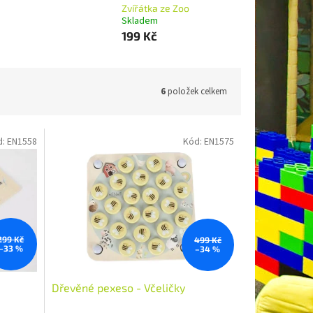
Zvířátka ze Zoo
Skladem
199 Kč
6
položek celkem
d:
EN1558
Kód:
EN1575
299 Kč
499 Kč
–33 %
–34 %
Dřevěné pexeso - Včeličky