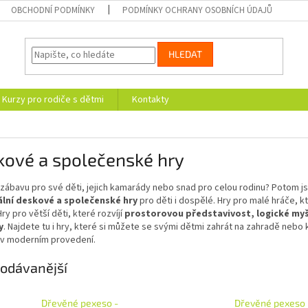
OBCHODNÍ PODMÍNKY
PODMÍNKY OCHRANY OSOBNÍCH ÚDAJŮ
HLEDAT
Kurzy pro rodiče s dětmi
Kontakty
kové a společenské hry
zábavu pro své děti, jejich kamarády nebo snad pro celou rodinu? Potom j
nální deskové a společenské hry
pro děti i dospělé. Hry pro malé hráče, 
Hry pro větší děti, které rozvíjí
prostorovou představivost, logické myš
y
. Najdete tu i hry, které si můžete se svými dětmi zahrát na zahradě nebo k
, v moderním provedení.
odávanější
Dřevěné pexeso -
Dřevěné pexeso 