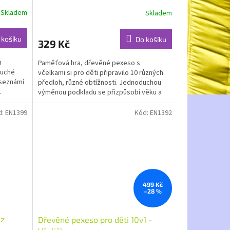
Skladem
Skladem
 košíku
Do košíku
329 Kč
m
Paměťová hra, dřevěné pexeso s
duché
včelkami si pro děti připravilo 10 různých
 seznámí
předloh, různé obtížnosti. Jednoduchou
.
výměnou podkladu se přizpůsobí věku a
znalostem...
d:
EN1399
Kód:
EN1392
499 Kč
–28 %
 z
Dřevěné pexeso pro děti 10v1 -