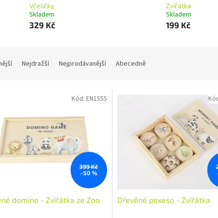
Včeličky
Zvířátka
Skladem
Skladem
329 Kč
199 Kč
nější
Nejdražší
Nejprodávanější
Abecedně
Kód:
EN1555
Kó
399 Kč
–50 %
né domino - Zvířátka ze Zoo
Dřevěné pexeso - Zvířátka