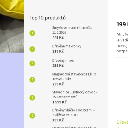
ů
Top 10 produktů
199 
Smyslové hraní + hernička
11.6.2026
Dřevěn
449 Kč
je vzd
rozvoj
Dřevěné makronky
bezpeč
219 Kč
zábavu
Dřevěný mixér
259 Kč
Magnetická stavebnice EliFix
Travel - 50ks
799 Kč
Stavebnice Elektrický obvod -
150 experimentů
1 599 Kč
Dřevěný vláček s kostkami -
Zvířátka ze ZOO
399 Kč
Dřevě