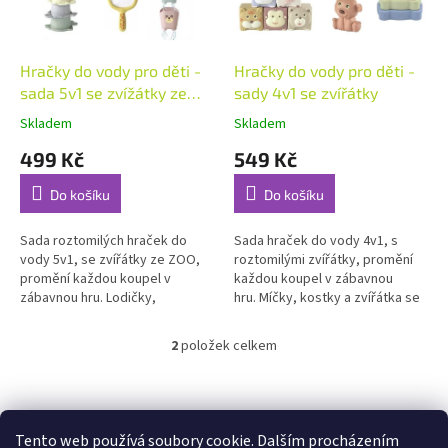
p
t
r
ů
o
d
Hračky do vody pro děti -
Hračky do vody pro děti -
u
sada 5v1 se zvížátky ze
sady 4v1 se zvířátky
k
ZOO
Skladem
Skladem
t
499 Kč
549 Kč
ů
Do košíku
Do košíku
Sada roztomilých hraček do
Sada hraček do vody 4v1, s
vody 5v1, se zvířátky ze ZOO,
roztomilými zvířátky, promění
promění každou koupel v
každou koupel v zábavnou
zábavnou hru. Lodičky,
hru. Míčky, kostky a zvířátka se
zvířátka, kelímky a síťka se
postarají o to, že koupání ve...
postarají o to, že...
2
položek celkem
O
v
l
Z
á
á
Dětská herna Jeřabinka
Penzion U Jeřába
d
p
Tento web používá soubory cookie. Dalším procházením