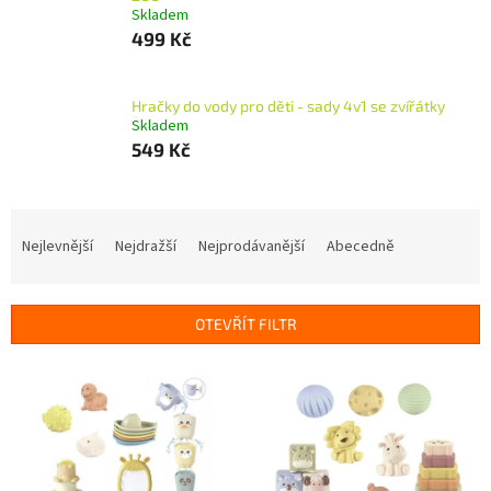
Skladem
499 Kč
Hračky do vody pro děti - sady 4v1 se zvířátky
Skladem
549 Kč
Ř
a
Nejlevnější
Nejdražší
Nejprodávanější
Abecedně
z
e
n
OTEVŘÍT FILTR
í
p
V
r
ý
o
p
d
i
u
s
k