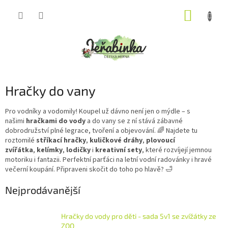
Přejít
NÁKUP
na
obsah
KOŠÍK
Hračky do vany
Pro vodníky a vodomily! Koupel už dávno není jen o mýdle – s
našimi
hračkami do vody
a do vany se z ní stává zábavné
dobrodružství plné legrace, tvoření a objevování. 🌈 Najdete tu
roztomilé
stříkací hračky
,
kuličkové dráhy
,
plovoucí
zvířátka
,
kelímky
,
lodičky
i
kreativní sety
, které rozvíjejí jemnou
motoriku i fantazii. Perfektní parťáci na letní vodní radovánky i hravé
večerní koupání. Připraveni skočit do toho po hlavě? 🛁
Nejprodávanější
Hračky do vody pro děti - sada 5v1 se zvížátky ze
ZOO