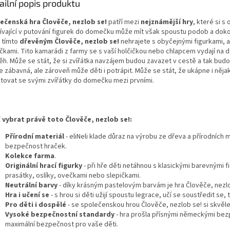
ailní popis produktu
ečenská hra Člověče, nezlob se!
patří mezi
nejznámější hry
, které si s
ívající v putování figurek do domečku může mít však spoustu podob a dokon
s tímto
dřevěným Člověče, nezlob se!
nehrajete s obyčejnými figurkami, 
ičkami. Tito kamarádi z farmy se s vaší holčičkou nebo chlapcem vydají na
ěh. Může se stát, že si zvířátka navzájem budou zavazet v cestě a tak budo
e zábavná, ale zároveň může děti i potrápit. Může se stát, že ukápne i něj
tovat se svými zvířátky do domečku mezi prvními.
 vybrat právě toto Člověče, nezlob se!:
Přírodní materiál
- eliNeli klade důraz na výrobu ze dřeva a přírodních 
bezpečnost hraček.
Kolekce farma
.
Originální hrací figurky
- při hře děti netáhnou s klasickými barevnými f
prasátky, oslíky, ovečkami nebo slepičkami.
Neutrální barvy
- díky krásným pastelovým barvám je hra Člověče, nezlo
Hra i učení se
- s hrou si děti užijí spoustu legrace, učí se soustředit se, 
Pro děti i dospělé
- se společenskou hrou Člověče, nezlob se! si skvěle p
Vysoké bezpečnostní standardy
- hra prošla přísnými německými be
maximální bezpečnost pro vaše děti.