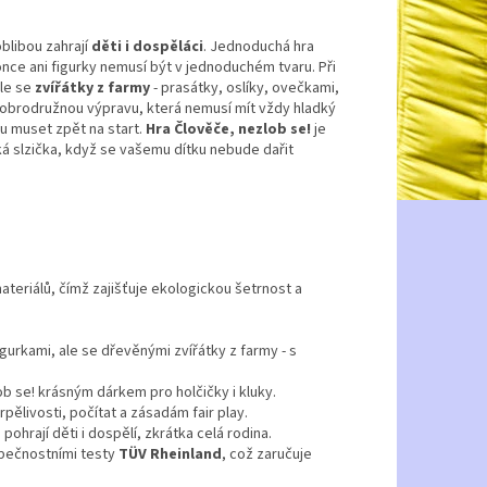
 oblibou zahrají
děti i dospěláci
. Jednoduchá hra
ce ani figurky nemusí být v jednoduchém tvaru. Při
ale se
zvířátky z farmy
- prasátky, oslíky, ovečkami,
 dobrodružnou výpravu, která nemusí mít vždy hladký
u muset zpět na start.
Hra Člověče, nezlob se!
je
aká slzička, když se vašemu dítku nebude dařit
materiálů, čímž zajišťuje ekologickou šetrnost a
igurkami, ale se dřevěnými zvířátky z farmy - s
b se! krásným dárkem pro holčičky i kluky.
trpělivosti, počítat a zásadám fair play.
ohrají děti i dospělí, zkrátka celá rodina.
zpečnostními testy
TÜV Rheinland
, což zaručuje