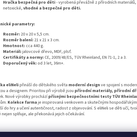
Hračka bezpečná pro děti
- vyrobená převážně z přírodních materiálů, 
netoxické,
vhodné a bezpečné pro děti.
nické parametry:
Rozměr:
20 x 20 x 5,5 cm.
Rozměr balení:
21 x 21 x 3 cm.
Hmotnost:
cca 440 g.
Materiál:
jalovcové dřevo,
MDF, plsť.
Certifikáty a normy:
CE, 2009/48/ES, TÜV Rheinland, EN 71-1, 2 a 3.
Doporučený věk:
od 3 let, 36m+.
ka eliNeli
přináší do dětského světa
moderní design
ve spojení s moder
tou a designem. Prioritou při výrobě jsou
přírodní materiály, přírodní d
ek. Nové výrobky prochází
přísnými bezpečnostními testy TÜV Rheinla
čům.
Kolekce farma
je inspirovaná venkovem a skutečnými hospodářským
ší do hry a učení autentičnost, radost z objevování. S eliNeli se děti učí, tvo
 nejen splňuje, ale překonává jejich očekávání.