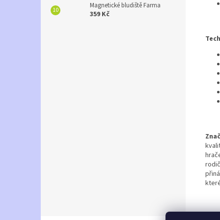
Magnetické bludiště Farma
359 Kč
Tech
Znač
kvali
hrač
rodi
přiná
které