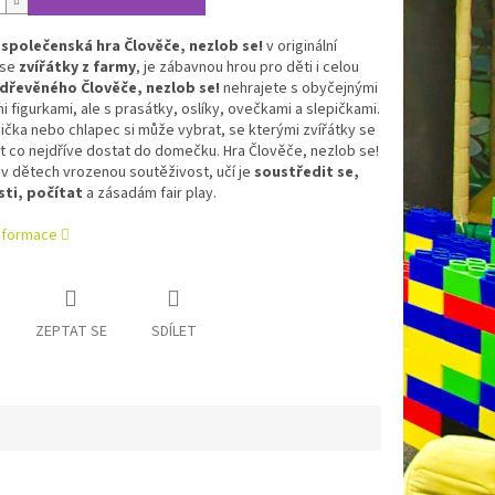
á
společenská hra
Člověče, nezlob se!
v originální
se
zvířátky z farmy
, je zábavnou hrou pro děti i celou
dřevěného Člověče, nezlob
se!
nehrajete s obyčejnými
 figurkami, ale s prasátky, oslíky, ovečkami a slepičkami.
ička nebo chlapec si může vybrat, se kterými zvířátky se
t co nejdříve dostat do domečku. Hra Člověče, nezlob se!
v dětech vrozenou soutěživost, učí je
soustředit se,
sti, počítat
a zásadám fair play.
informace
ZEPTAT SE
SDÍLET