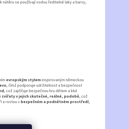
k nátěru se používají vodou ředitelné laky a barvy,
ním
evropským stylem
inspirovaným německou
řevo
, čímž podporuje udržitelnost a bezpečnost
nd
, což zajišťuje bezpečnou hru dětem a klid
i
zvířaty v jejich skutečné, reálné, podobě
, což
ří a rostou v
bezpečném a podnětném prostředí
,