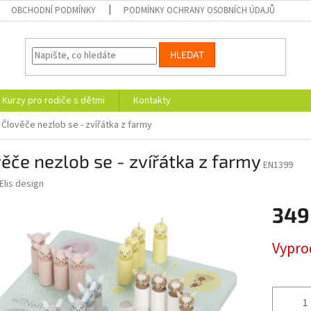
OBCHODNÍ PODMÍNKY
PODMÍNKY OCHRANY OSOBNÍCH ÚDAJŮ
HLEDAT
Kurzy pro rodiče s dětmi
Kontakty
Člověče nezlob se - zvířátka z farmy
ěče nezlob se - zvířátka z farmy
EN1399
Elis design
349
Měrná
Vypro
cena: