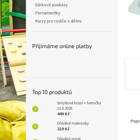
n
Dárkové poukazy
e
Pernamentky
l
Kurzy pro rodiče s dětmi
Přijímáme online platby
Top 10 produktů
Smyslové hraní + hernička
11.6.2026
449 Kč
Popi
Dřevěné makronky
219 Kč
Dřevěný mixér