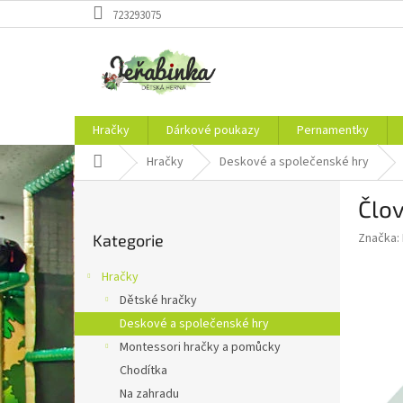
Přejít
723293075
na
obsah
Hračky
Dárkové poukazy
Pernamentky
Domů
Hračky
Deskové a společenské hry
P
Člov
o
Přeskočit
s
Značka:
Kategorie
kategorie
t
r
Hračky
a
Dětské hračky
n
Deskové a společenské hry
n
í
Montessori hračky a pomůcky
p
Chodítka
a
Na zahradu