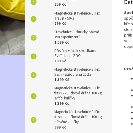
Det
259 Kč
Spol
Magnetická stavebnice EliFix
spoč
Travel - 50ks
799 Kč
hře 
slep
Stavebnice Elektrický obvod -
průb
150 experimentů
velic
1 599 Kč
dopu
Dřevěný vláček s kostkami -
Zvířátka ze ZOO
399 Kč
Proč
Magnetická stavebnice EliFix
fresh - autodráha 100ks
1 399 Kč
Magnetická stavebnice EliFix
fresh - kuličková dráha 100 ks;
svítící kuličky
1 399 Kč
Magnetická stavebnice EliFix
fresh - kuličková dráha 100 ks;
dřevěné kuličky
999 Kč