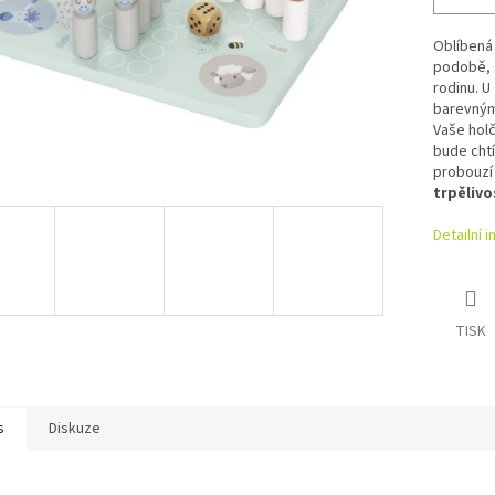
Oblíben
podobě,
rodinu. U
barevnými
Vaše holč
bude chtí
probouzí 
trpělivo
Detailní 
TISK
s
Diskuze