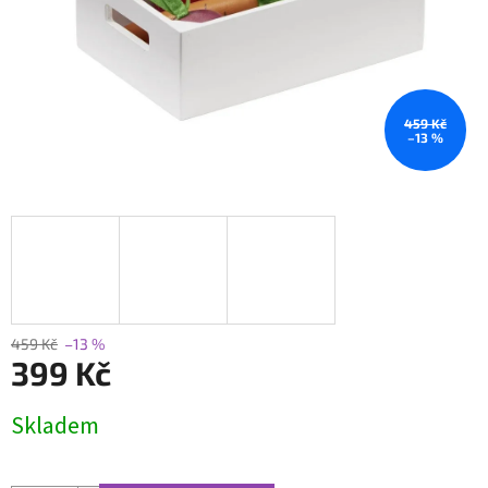
459 Kč
–13 %
459 Kč
–13 %
399 Kč
Měrná
Skladem
cena: