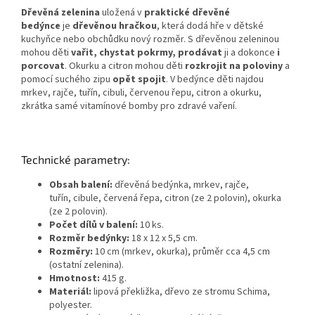
Dřevěná zelenina
uložená v
praktické dřevěné
bedýnce
je
dřevěnou hračkou
, která dodá hře v dětské
kuchyňce nebo obchůdku nový rozměr. S dřevěnou zeleninou
mohou děti
vařit, chystat pokrmy, prodávat
ji a dokonce
i
porcovat
. Okurku a citron mohou děti
rozkrojit na poloviny
a
pomocí suchého zipu
opět spojit
. V bedýnce děti najdou
mrkev, rajče, tuřín, cibuli, červenou řepu, citron a okurku,
zkrátka samé vitamínové bomby pro zdravé vaření.
Technické parametry:
Obsah balení:
dřevěná bedýnka, mrkev, rajče,
tuřín, cibule, červená řepa, citron (ze 2 polovin), okurka
(ze 2 polovin).
Počet dílů v balení:
10 ks.
Rozměr bedýnky:
18 x 12 x 5,5 cm.
Rozměry:
10 cm (mrkev, okurka), průměr cca 4,5 cm
(ostatní zelenina).
Hmotnost:
415 g.
Materiál:
lipová překližka, dřevo ze stromu Schima,
polyester.