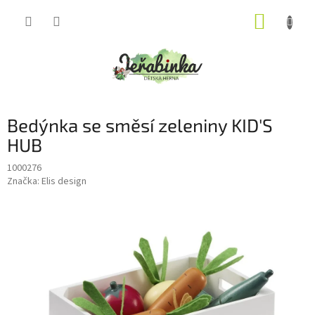
Přejít
NÁKUP
na
obsah
KOŠÍK
Bedýnka se směsí zeleniny KID'S
HUB
1000276
Značka:
Elis design