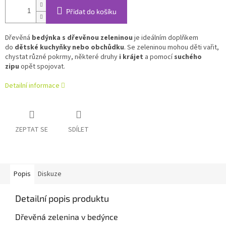
Přidat do košíku
Dřevěná
bedýnka s dřevěnou zeleninou
je ideálním doplňkem
do
dětské kuchyňky nebo obchůdku
. Se zeleninou mohou děti vařit,
chystat různé pokrmy, některé druhy
i krájet
a pomocí
suchého
zipu
opět spojovat.
Detailní informace
ZEPTAT SE
SDÍLET
Popis
Diskuze
Detailní popis produktu
Dřevěná zelenina v bedýnce