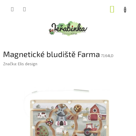
Přejít
NÁKUP
na
obsah
KOŠÍK
Magnetické bludiště Farma
7164LD
Značka:
Elis design