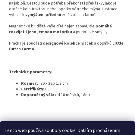
na jabloň. Cestou bude potřeba překonat i překážky, jako je
otočné kolo traktoru nebo lopatky větrného mlýna. Ilustrace
vybízí i k
vymýšlení příběhů
ze života na farmě.
Magnetické bludiště vaše dítě nejen zabaví, ale
pomáhá
rozvíjet i jeho jemnou motoriku
a jednotlivé smysly.
Hračka je součástí
designové kolekce
hraček a doplňků
Little
Dutch Farma
.
Technické parametry:
Rozměr
y: 30 x 22 x 1,3 cm.
Certifikáty:
CE.
Doporučený věk:
od 18 měsíců, 18m+.
Z
á
Dětská herna Jeřabinka
Penzion U Jeřába
p
Tento web používá soubory cookie. Dalším procházením