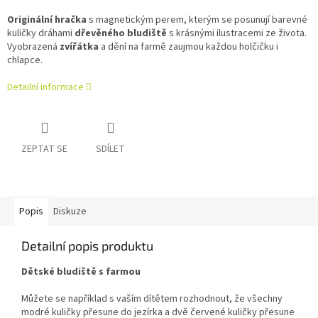
Originální hračka
s magnetickým perem, kterým se posunují barevné
kuličky dráhami
dřevěného bludiště
s krásnými ilustracemi ze života.
Vyobrazená
zvířátka
a dění na farmě zaujmou každou holčičku i
chlapce.
Detailní informace
ZEPTAT SE
SDÍLET
Popis
Diskuze
Detailní popis produktu
Dětské bludiště s farmou
Můžete se například s vaším dítětem rozhodnout, že všechny
modré kuličky přesune do jezírka a dvě červené kuličky přesune