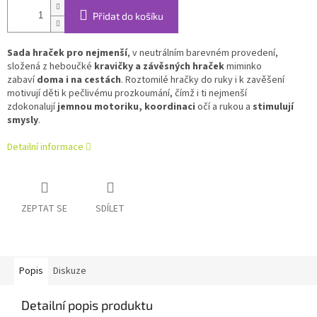
Přidat do košíku
Sada hraček
pro nejmenší
, v neutrálním barevném provedení,
složená z heboučké
kravičky a závěsných hraček
miminko
zabaví
doma i na cestách
. Roztomilé hračky do ruky i k zavěšení
motivují děti k pečlivému prozkoumání, čímž i ti nejmenší
zdokonalují
jemnou motoriku, koordinaci
očí a rukou a
stimulují
smysly
.
Detailní informace
ZEPTAT SE
SDÍLET
Popis
Diskuze
Detailní popis produktu