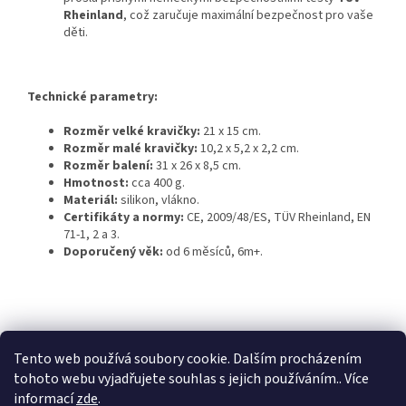
Rheinland
, což zaručuje maximální bezpečnost pro vaše
děti.
Technické parametry:
Rozměr velké kravičky:
21 x 15 cm.
Rozměr malé kravičky:
10,2 x 5,2 x 2,2 cm.
Rozměr balení:
31 x 26 x 8,5 cm.
Hmotnost:
cca 400 g.
Materiál:
silikon, vlákno.
Certifikáty a normy:
CE, 2009/48/ES, TÜV Rheinland, EN
71-1, 2 a 3.
Doporučený věk:
od 6 měsíců, 6m+.
Z
á
Dětská herna Jeřabinka
Penzion U Jeřába
p
Tento web používá soubory cookie. Dalším procházením
a
tohoto webu vyjadřujete souhlas s jejich používáním.. Více
t
informací
zde
.