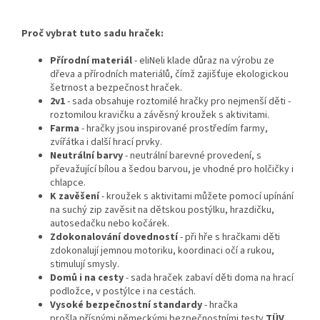
Proč vybrat tuto sadu hraček:
Přírodní materiál
- eliNeli klade důraz na výrobu ze
dřeva a přírodních materiálů, čímž zajišťuje ekologickou
šetrnost a bezpečnost hraček.
2v1
- sada obsahuje roztomilé hračky pro nejmenší děti -
roztomilou kravičku a závěsný kroužek s aktivitami.
Farma
- hračky jsou inspirované prostředím farmy,
zvířátka i další hrací prvky.
Neutrální barvy
- neutrální barevné provedení, s
převažující bílou a šedou barvou, je vhodné pro holčičky i
chlapce.
K zavěšení
- kroužek s aktivitami můžete pomocí upínání
na suchý zip zavěsit na dětskou postýlku, hrazdičku,
autosedačku nebo kočárek.
Zdokonalování dovedností
- při hře s hračkami děti
zdokonalují jemnou motoriku, koordinaci očí a rukou,
stimulují smysly.
Domů i na cesty
- sada hraček zabaví děti doma na hrací
podložce, v postýlce i na cestách.
Vysoké bezpečnostní standardy
- hračka
prošla přísnými německými bezpečnostními testy
TÜV