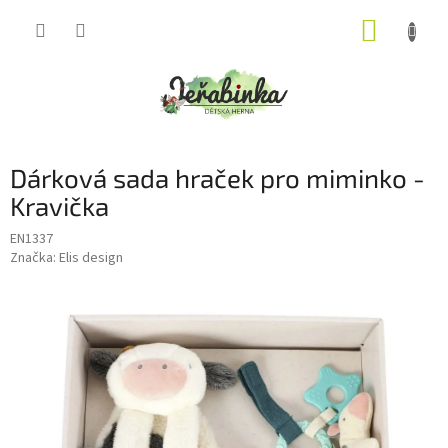
Přejít
NÁKUP
na
obsah
KOŠÍK
Dárková sada hraček pro miminko -
Kravička
EN1337
Značka:
Elis design