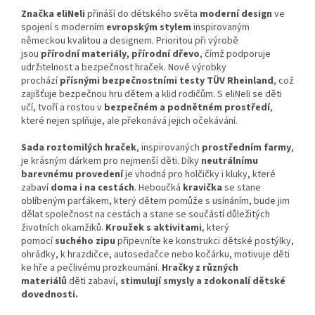
Značka eliNeli
přináší do dětského světa
moderní design
ve
spojení s moderním
evropským stylem
inspirovaným
německou kvalitou a designem. Prioritou při výrobě
jsou
přírodní materiály, přírodní dřevo
, čímž podporuje
udržitelnost a bezpečnost hraček. Nové výrobky
prochází
přísnými bezpečnostními testy TÜV Rheinland
, což
zajišťuje bezpečnou hru dětem a klid rodičům. S eliNeli se děti
učí, tvoří a rostou v
bezpečném a podnětném prostředí
,
které nejen splňuje, ale překonává jejich očekávání.
Sada roztomilých hraček
, inspirovaných
prostředním farmy
,
je krásným dárkem pro nejmenší děti. Díky
neutrálnímu
barevnému provedení
je vhodná pro holčičky i kluky, které
zabaví
doma i na cestách
. Heboučká
kravička
se stane
oblíbeným parťákem, který dětem pomůže s usínáním, bude jim
dělat společnost na cestách a stane se součástí důležitých
životních okamžiků.
Kroužek s aktivitami
, který
pomocí
suchého zipu
připevníte ke konstrukci dětské postýlky,
ohrádky, k hrazdičce, autosedačce nebo kočárku, motivuje děti
ke hře a pečlivému prozkoumání.
Hračky z různých
materiálů
děti zabaví,
stimulují smysly a zdokonalí dětské
dovednosti.