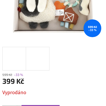
599 Kč
–33 %
599 Kč
–33 %
399 Kč
Měrná
Vyprodáno
cena: