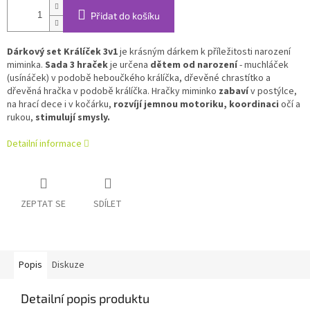
Přidat do košíku
Dárkový set
Králíček 3v1
je krásným dárkem k příležitosti narození
miminka.
Sada 3 hraček
je určena
dětem od narození
- muchláček
(usínáček) v podobě heboučkého králíčka, dřevěné chrastítko a
dřevěná hračka v podobě králíčka. Hračky miminko
zabaví
v postýlce,
na hrací dece i v kočárku,
rozvíjí jemnou motoriku, koordinaci
očí a
rukou,
stimulují smysly.
Detailní informace
ZEPTAT SE
SDÍLET
Popis
Diskuze
Detailní popis produktu