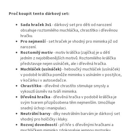
Proč koupit tento dárkový set:
Sada hraček 3v1
- dárkový set pro děti od narození
obsahuje roztomilého muchláčka, chrastítko i dřevěnou
hračku.
Pro nejmenší
- set hraček je vhodný pro miminka již od
narození.
Roztomilý motiv
- motiv králíčka (zajíčka) je u dětí
jedním z nejoblíbenějších motivů. Roztomilého králíčka
představuje nejen usínáček, ale i dřevěná hračka.
Muchláček (usínáček)
- heboučký muchláček (usínáček)
v podobě králíčka pomůže miminku s usínáním v postýlce,
v kočárku i v autosedačce.
Chrastítko
- dřevěné chrastíto stimuluje smysly a
vykouzlí úsměv na tváři miminka.
Dřevěná hračka
- dřevěná hračka v podobě králíčka je
svým tvarem přizpůsobena těm nejmenším. Umožňuje
snadný úchop i manipulaci.
Neutrální barvy
- díky neutrálním barvám je dárkový set
vhodný pro holčičky i kluky.
Rozvoj dovedností
- při hře s dřevěnými hračkami a
muchláčkem miminko zdokonaluje jemnou motoriku,