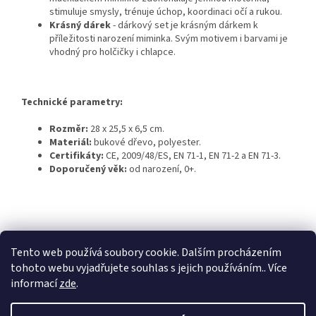
stimuluje smysly, trénuje úchop, koordinaci očí a rukou.
Krásný dárek
- dárkový set je krásným dárkem k
příležitosti narození miminka. Svým motivem i barvami je
vhodný pro holčičky i chlapce.
Technické parametry:
Rozměr:
28 x 25,5 x 6,5 cm.
Materiál:
bukové dřevo, polyester.
Certifikáty:
CE, 2009/48/ES, EN 71-1, EN 71-2 a EN 71-3.
Doporučený věk:
od narození, 0+.
Z
á
Dětská herna Jeřabinka
Penzion U Jeřába
p
Tento web používá soubory cookie. Dalším procházením
a
tohoto webu vyjadřujete souhlas s jejich používáním.. Více
t
informací
zde
.
í
Vytvořil Shoptet