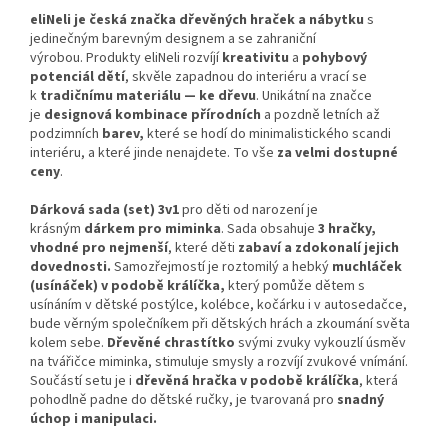
eliNeli je česká značka dřevěných hraček a nábytku
s
jedinečným barevným designem a se zahraniční
výrobou. Produkty eliNeli rozvíjí
kreativitu
a
pohybový
potenciál dětí
, skvěle zapadnou do interiéru a vrací se
k
tradičnímu materiálu — ke dřevu
. Unikátní na značce
je
designová kombinace přírodních
a pozdně letních až
podzimních
barev,
které se hodí do minimalistického scandi
interiéru, a které jinde nenajdete. To vše
za velmi dostupné
ceny
.
Dárková sada (set) 3v1
pro děti od narození je
krásným
dárkem pro miminka
. Sada obsahuje
3 hračky,
vhodné pro nejmenší
, které děti
zabaví a zdokonalí jejich
dovednosti.
Samozřejmostí je roztomilý a hebký
muchláček
(usínáček) v podobě králíčka,
který pomůže dětem s
usínáním v dětské postýlce, kolébce, kočárku i v autosedačce,
bude věrným společníkem při dětských hrách a zkoumání světa
kolem sebe.
Dřevěné chrastítko
svými zvuky vykouzlí úsměv
na tvářičce miminka, stimuluje smysly a rozvíjí zvukové vnímání.
Součástí setu je i
dřevěná hračka v podobě králíčka
, která
pohodlně padne do dětské ručky, je tvarovaná pro
snadný
úchop i manipulaci.