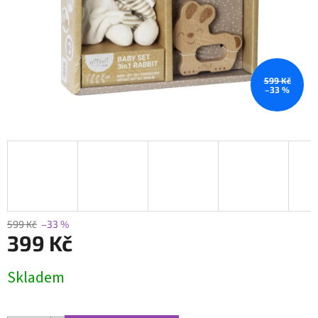
599 Kč
–33 %
599 Kč
–33 %
399 Kč
Měrná
Skladem
cena: