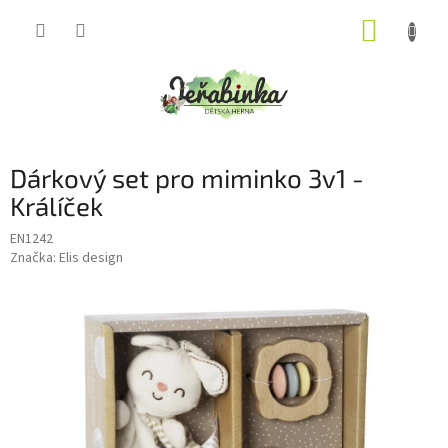
Přejít
NÁKUP
na
obsah
KOŠÍK
Dárkový set pro miminko 3v1 -
Králíček
EN1242
Značka:
Elis design