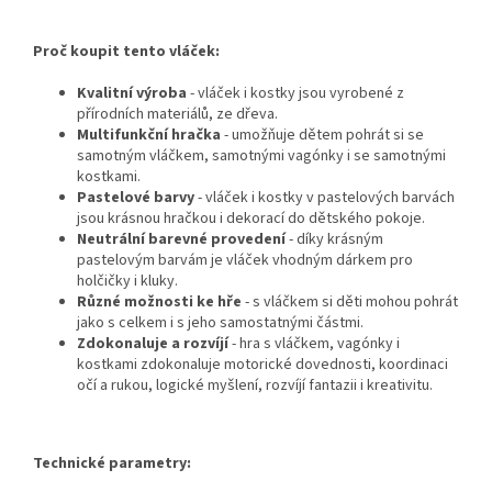
Proč koupit tento vláček:
Kvalitní výroba
- vláček i kostky jsou vyrobené z
přírodních materiálů, ze dřeva.
Multifunkční hračka
- umožňuje dětem pohrát si se
samotným vláčkem, samotnými vagónky i se samotnými
kostkami.
Pastelové barvy
- vláček i kostky v pastelových barvách
jsou krásnou hračkou i dekorací do dětského pokoje.
Neutrální barevné provedení
- díky krásným
pastelovým barvám je vláček vhodným dárkem pro
holčičky i kluky.
Různé možnosti ke hře
- s vláčkem si děti mohou pohrát
jako s celkem i s jeho samostatnými částmi.
Zdokonaluje a rozvíjí
- hra s vláčkem, vagónky i
kostkami zdokonaluje motorické dovednosti, koordinaci
očí a rukou, logické myšlení, rozvíjí fantazii i kreativitu.
Technické parametry: