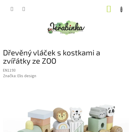
Přejít
NÁKUP
na
obsah
KOŠÍK
Dřevěný vláček s kostkami a
zvířátky ze ZOO
EN1193
Značka:
Elis design