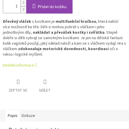
Přidat do košíku
Dřevěný vláček
s kostkami je
multifunkční hračkou
, která nabízí
více možností ke hře. Děti si mohou pohrát s vláčkem i jeho
jednotlivými díly,
nakládat a převážek kostky i zvířátka
. Stejně
dobře si děti vyhrají se samotnými kostkami. Je jen na dětské fantazii
kolik vagónků použijí, jaký náklad naloží a kam se s vláčkem vydají. Hra s
vláčkem
zdokonaluje motorické dovednosti, koordinaci
oči a
rukou i logické myšlení.
Detailní informace
ZEPTAT SE
SDÍLET
Popis
Diskuze