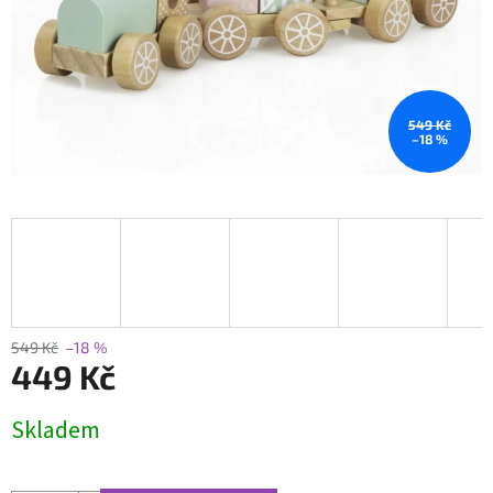
549 Kč
–18 %
549 Kč
–18 %
449 Kč
Měrná
Skladem
cena: