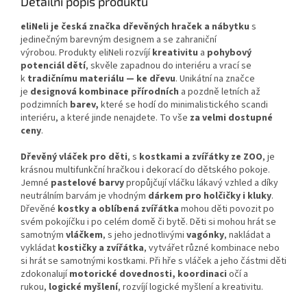
Detailní popis produktu
eliNeli je česká značka dřevěných hraček a nábytku
s
jedinečným barevným designem a se zahraniční
výrobou. Produkty eliNeli rozvíjí
kreativitu
a
pohybový
potenciál dětí
, skvěle zapadnou do interiéru a vrací se
k
tradičnímu materiálu — ke dřevu
. Unikátní na značce
je
designová kombinace přírodních
a pozdně letních až
podzimních
barev,
které se hodí do minimalistického scandi
interiéru, a které jinde nenajdete. To vše
za velmi dostupné
ceny
.
Dřevěný vláček pro děti
, s
kostkami a zvířátky ze ZOO
, je
krásnou multifunkční hračkou i dekorací do dětského pokoje.
Jemné
pastelové barvy
propůjčují vláčku lákavý vzhled a díky
neutrálním barvám je vhodným
dárkem pro holčičky i kluky
.
Dřevěné
kostky a oblíbená zvířátka
mohou děti povozit po
svém pokojíčku i po celém domě či bytě. Děti si mohou hrát se
samotným
vláčkem
, s jeho jednotlivými
vagónky
, nakládat a
vykládat
kostičky a zvířátka
, vytvářet různé kombinace nebo
si hrát se samotnými kostkami. Při hře s vláček a jeho částmi děti
zdokonalují
motorické dovednosti, koordinaci
očí a
rukou,
logické
myšlení
, rozvíjí logické myšlení a kreativitu.